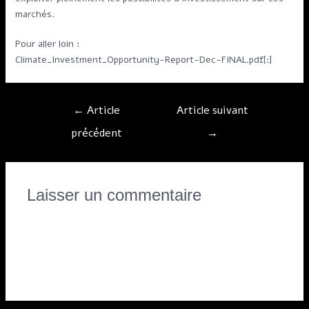
marchés.
Pour aller loin :
https://www.ifc.org
Climate_Investment_Opportunity-Report-Dec-FINAL.pdf[:]
←
Article
Article suivant
précédent
→
Laisser un commentaire
Vous devez
vous connecter
pour publier un
commentaire.