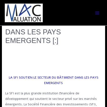
[:fr]LA SFI SOUTIEN LE
SECTEUR DU BÂTIMENT
DANS LES PAYS
EMERGENTS [:]
Laisser un commentaire
/
Tous les articles
/ Par
Marie-
Noëlle NDOUNG
[:fr]
LA SFI SOUTIEN LE SECTEUR DU BÂTIMENT DANS LES PAYS
EMERGENTS
La SFI est la plus grande institution financière de
développement qui soutient le secteur privé sur les marchés
émergents. La Société Financière des Investissements (SFI),