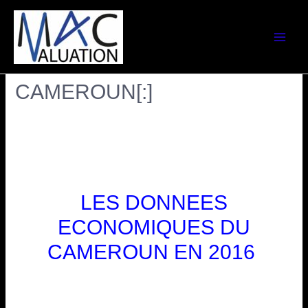
[:fr]LES INFORMATIONS
IMMOBILIERES DE 2016 AU
CAMEROUN[:]
Laisser un commentaire
/
Tous les articles
/ Par
Marie-
Noëlle NDOUNG
[:fr]
LES DONNEES
ECONOMIQUES DU
CAMEROUN EN 2016