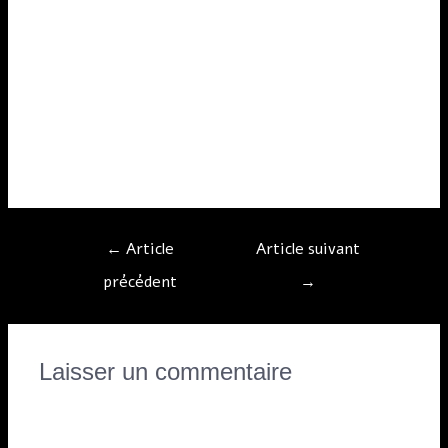
Résultats de recherche
[PDF]Annuel Boursier 2016 –
financia capital
[:]
←
Article
Article suivant
précédent
→
Laisser un commentaire
Vous devez
vous connecter
pour publier un