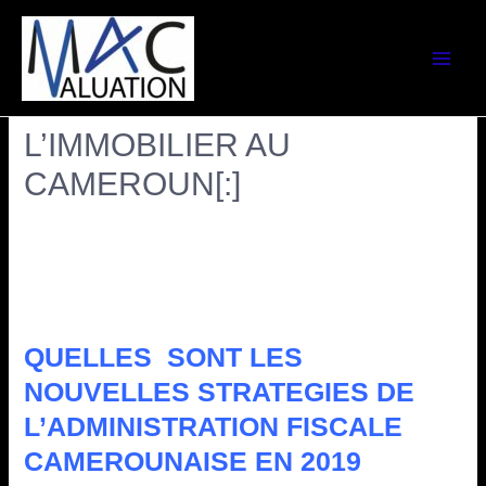
[:fr]ALERTE AUX
PROFESSIONNELS DE
L’IMMOBILIER AU
CAMEROUN[:]
Laisser un commentaire
/
Tous les articles
/ Par
Marie-
Noëlle NDOUNG
[:fr]
QUELLES SONT LES
NOUVELLES STRATEGIES DE
L’ADMINISTRATION FISCALE
CAMEROUNAISE EN 2019