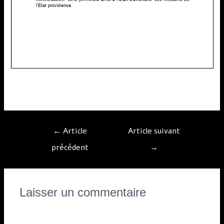
[:]
←
Article
Article suivant
précédent
→
Laisser un commentaire
Vous devez
vous connecter
pour publier un