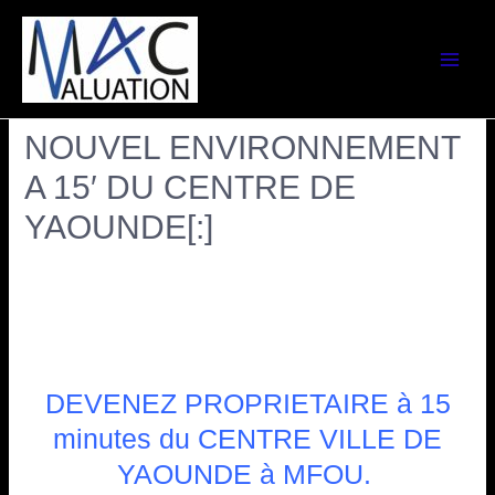
[:fr]DEVENEZ
PROPRIETAIRE DANS UN
NOUVEL ENVIRONNEMENT
A 15′ DU CENTRE DE
YAOUNDE[:]
Laisser un commentaire
/
Tous les articles
/ Par
Marie-
Noëlle NDOUNG
[:fr]
DEVENEZ PROPRIETAIRE à 15
minutes du CENTRE VILLE DE
YAOUNDE à MFOU.