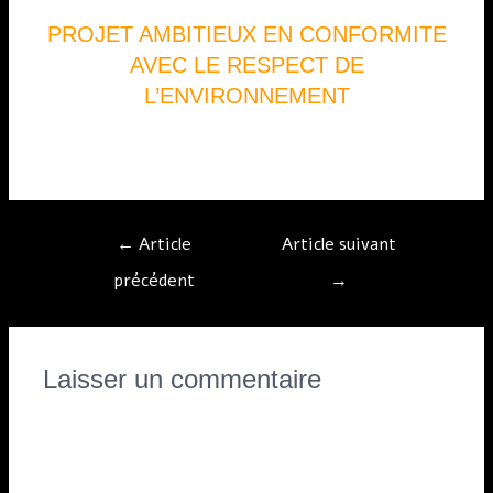
PROJET AMBITIEUX EN CONFORMITE
AVEC LE RESPECT DE
L’ENVIRONNEMENT
[:]
←
Article
Article suivant
précédent
→
Laisser un commentaire
Vous devez
vous connecter
pour publier un
commentaire.